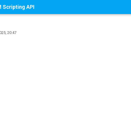
Scripting API
025, 20:47