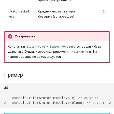
и
Mesh
MagnetParallelMaterial
QGroupBox
Средняя часть статора
Stator.Yokel
2
я
без ярма (устаревшее)
ess
Материалы
CustomMaterial
QCheckBox
п
о
Point3
QGridLayout
Устаревшее
и
Vector3
QFormLayout
Константы
и
устарели и будут
Stator.Yoke
Stator.Yokeless
с
удалены в будущих версиях приложения
. Их
MotorXP-AFM
использование не рекомендуется.
Shape
WarningIcon
к
а
Piece
ExclamationIcon
Пример
UI-виджеты
NumberEdit
JS
NumberSlotSpinBox
1
console
.
info
(
Stator
.
MiddleYoke
)
// output: 1
2
console
.
info
(
Stator
.
MiddleYokeless
)
// output: 2
StatorTypeComboBox