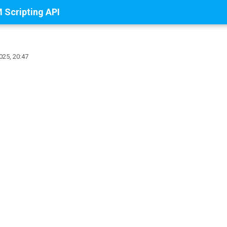
Scripting API
025, 20:47