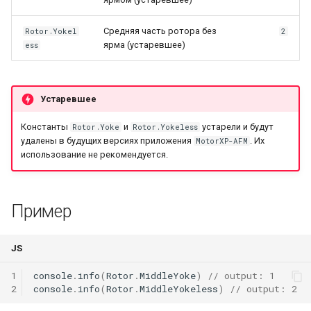
и
Mesh
MagnetParallelMaterial
QGroupBox
Средняя часть ротора без
Rotor.Yokel
2
я
ярма (устаревшее)
ess
Материалы
CustomMaterial
QCheckBox
п
о
Point3
QGridLayout
Устаревшее
и
Vector3
QFormLayout
Константы
и
устарели и будут
Rotor.Yoke
Rotor.Yokeless
с
удалены в будущих версиях приложения
. Их
MotorXP-AFM
использование не рекомендуется.
Shape
WarningIcon
к
а
Piece
ExclamationIcon
Пример
UI-виджеты
NumberEdit
JS
NumberSlotSpinBox
1
console
.
info
(
Rotor
.
MiddleYoke
)
// output: 1
2
console
.
info
(
Rotor
.
MiddleYokeless
)
// output: 2
StatorTypeComboBox