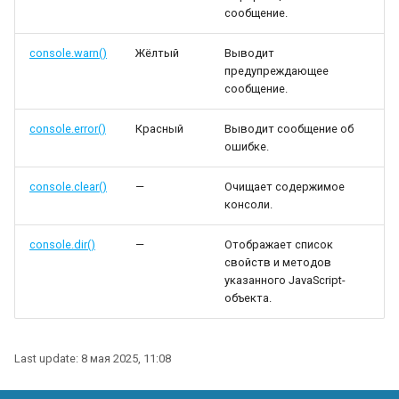
сообщение.
Geom.distance()
WindingLayersComboBox
console.warn()
Жёлтый
Выводит
Geom.distanceToSegment(
WindingLayersOrientationComboBox
предупреждающее
сообщение.
WindingTypeComboBox
console.error()
Красный
Выводит сообщение об
ошибке.
PoleArrangementComboBox
console.clear()
—
Очищает содержимое
StatorConnectionComboBox
консоли.
Geom.ellipse()
RotorConnectionComboBox
console.dir()
—
Отображает список
свойств и методов
указанного JavaScript-
Geom.fillet()
объекта.
Geom.infplane()
Last update:
8 мая 2025, 11:08
Geom.intersect()