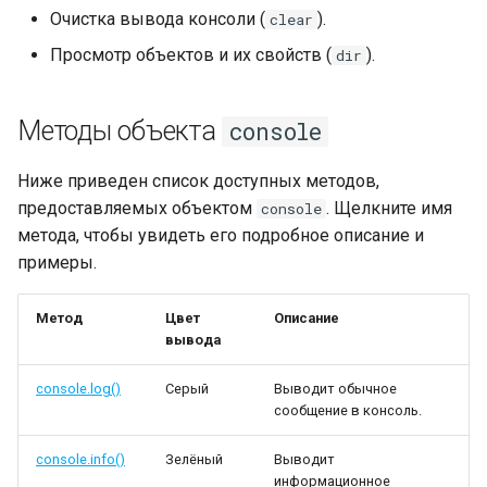
и
Очистка вывода консоли (
).
clear
Stator
Mesh
Math.normAngle()
Geom.box()
Material.magnetRadial()
MagnetParallelMaterial
QGroupBox
Просмотр объектов и их свойств (
).
я
dir
StatorItem
Материалы
Math.middleAngle()
Geom.bspline()
Material.custom()
CustomMaterial
QCheckBox
п
Методы объекта
console
о
Rotor
Point3
Math.spanAngle()
Geom.chamfer()
QGridLayout
и
Ниже приведен список доступных методов,
RotorItem
Vector3
Math.round()
Geom.circle()
QFormLayout
предоставляемых объектом
. Щелкните имя
console
с
метода, чтобы увидеть его подробное описание и
Winding
Shape
Geom.collar()
WarningIcon
к
примеры.
а
Colors
Piece
Geom.cone()
ExclamationIcon
Метод
Цвет
Описание
вывода
UI-виджеты
Geom.cylinder()
NumberEdit
console.log()
Серый
Выводит обычное
Geom.diff()
NumberSlotSpinBox
сообщение в консоль.
Geom.difference()
StatorTypeComboBox
console.info()
Зелёный
Выводит
информационное