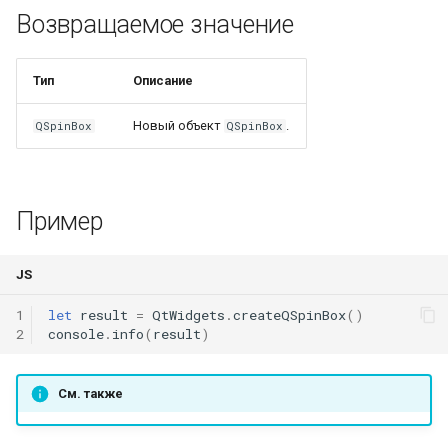
Возвращаемое значение
Geom.distance()
WindingLayersComboBox
Geom.distanceToSegment(
WindingLayersOrientationComboBox
Тип
Описание
WindingTypeComboBox
Новый объект
.
QSpinBox
QSpinBox
PoleArrangementComboBox
Пример
StatorConnectionComboBox
Geom.ellipse()
RotorConnectionComboBox
JS
1
let
result
=
QtWidgets
.
createQSpinBox
()
Geom.fillet()
2
console
.
info
(
result
)
Geom.infplane()
См. также
Geom.intersect()