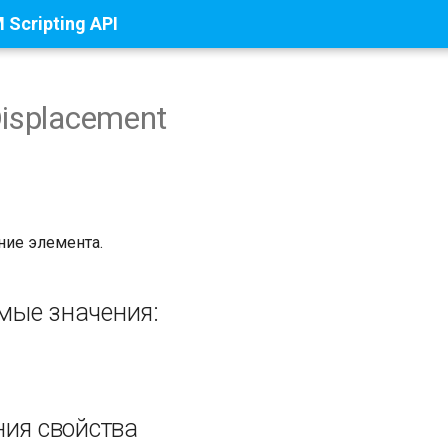
Scripting API
Displacement
ние элемента.
ые значения:
ния свойства