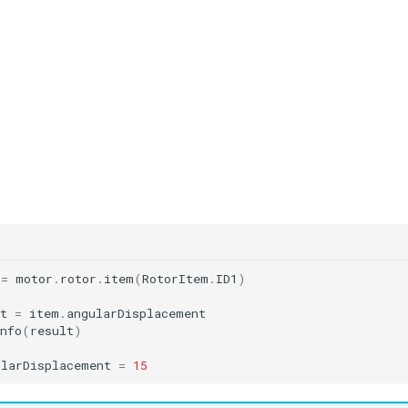
=
motor
.
rotor
.
item
(
RotorItem
.
ID1
)
t
=
item
.
angularDisplacement
nfo
(
result
)
ularDisplacement
=
15