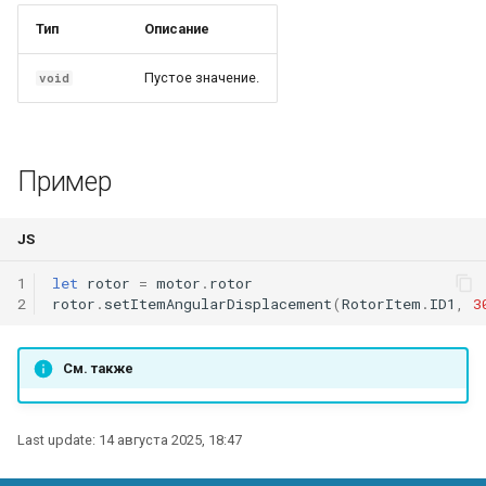
conductorTemperature
WindingLayersComboBox
conductorTemperature
radialOverhangInnerEndtur
mirrorZ()
move()
Тип
Описание
conductorMaterial
WindingLayersOrientationComboBox
overhangOuterEndturn
mirrorXY()
moveX()
Пустое значение.
void
WindingTypeComboBox
overhangInnerEndturn
mirrorYZ()
moveY()
Пример
PoleArrangementComboBox
wireSizeMethod
mirrorXZ()
moveZ()
StatorConnectionComboBox
wireSize
scale()
rotate()
JS
1
let
rotor
=
motor
.
rotor
RotorConnectionComboBox
wireDiameter
scaleX()
rotateX()
2
rotor
.
setItemAngularDisplacement
(
RotorItem
.
ID1
,
3
numberColumns
scaleY()
rotateY()
См. также
numberRows
scaleZ()
rotateZ()
Last update:
14 августа 2025, 18:47
stepColumns
scaleXY()
mirrorO()