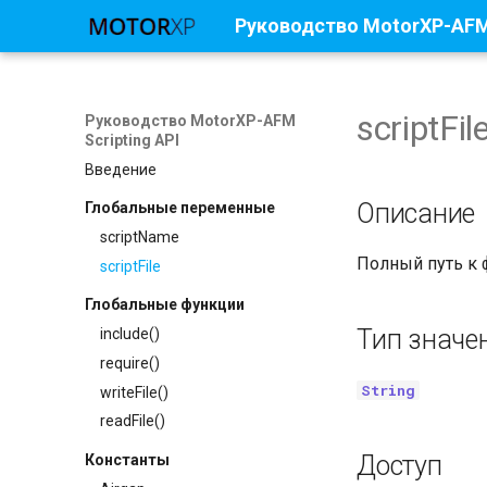
Руководство MotorXP-AFM 
scriptFil
Руководство MotorXP-AFM
Scripting API
Введение
Описание
Глобальные переменные
scriptName
Полный путь к 
scriptFile
Глобальные функции
Тип значе
include()
require()
String
writeFile()
readFile()
Доступ
Константы