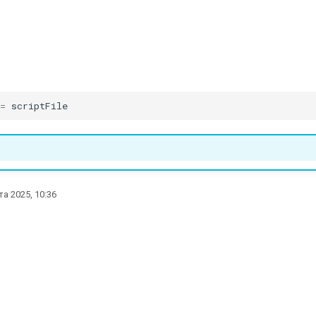
=
scriptFile
та 2025, 10:36