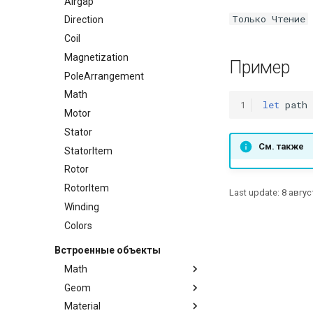
Airgap
Только Чтение
Direction
Coil
Magnetization
Пример
PoleArrangement
Math
1
let
path
Motor
Stator
См. также
StatorItem
Rotor
RotorItem
Last update:
8 авгус
Winding
Colors
Встроенные объекты
Math
Geom
Методы
Material
Методы
Math.isEpsilon()