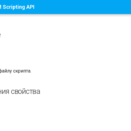
Scripting API
e
файлу скрипта.
ния свойства