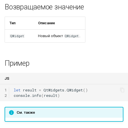
Возвращаемое значение
Geom.distance()
WindingLayersComboBox
Geom.distanceToSegment(
WindingLayersOrientationComboBox
Тип
Описание
WindingTypeComboBox
Новый объект
.
QWidget
QWidget
PoleArrangementComboBox
Пример
StatorConnectionComboBox
Geom.ellipse()
RotorConnectionComboBox
JS
1
let
result
=
QtWidgets
.
QWidget
()
Geom.fillet()
2
console
.
info
(
result
)
Geom.infplane()
См. также
Geom.intersect()