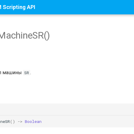
Scripting API
sMachineSR()
ип машины
.
SR
ineSR
()
->
Boolean