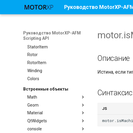
Руководство MotorXP-AFM 
Magnetization
PoleArrangement
Math
Motor
motor.i
Руководство MotorXP-AFM
Scripting API
Stator
StatorItem
Rotor
Описание
RotorItem
Winding
Истина, если т
Colors
Встроенные объекты
Синтаксис
Math
Geom
Методы
JS
Material
Методы
Math.isEpsilon()
motor
.
isMach
QtWidgets
Методы
Math.isEqual()
Geom.angle()
console
Методы
Math.isLessEqual()
Material.empty()
Geom.angleBetweenVectors()