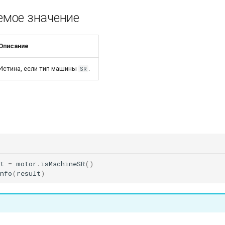
мое значение
Описание
Истина, если тип машины
.
SR
t
=
motor
.
isMachineSR
()
nfo
(
result
)