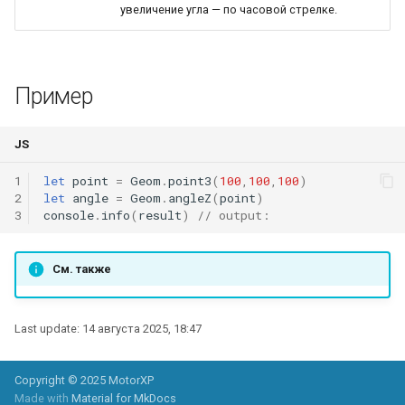
увеличение угла — по часовой стрелке.
WindingLayersComboBox
WindingLayersOrientationComboBox
Пример
WindingTypeComboBox
JS
PoleArrangementComboBox
1
let
point
=
Geom
.
point3
(
100
,
100
,
100
)
2
let
angle
=
Geom
.
angleZ
(
point
)
StatorConnectionComboBox
3
console
.
info
(
result
)
// output:
RotorConnectionComboBox
См. также
Last update:
14 августа 2025, 18:47
Copyright © 2025 MotorXP
Made with
Material for MkDocs