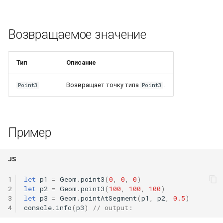
WindingLayersComboBox
Возвращаемое значение
WindingLayersOrientationComboBox
WindingTypeComboBox
Тип
Описание
PoleArrangementComboBox
Возвращает точку типа
.
Point3
Point3
StatorConnectionComboBox
Пример
RotorConnectionComboBox
JS
1
let
p1
=
Geom
.
point3
(
0
,
0
,
0
)
2
let
p2
=
Geom
.
point3
(
100
,
100
,
100
)
3
let
p3
=
Geom
.
pointAtSegment
(
p1
,
p2
,
0.5
)
4
console
.
info
(
p3
)
// output: