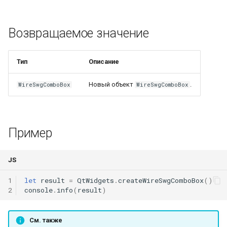
Geom.distance()
WindingLayersComboBox
Возвращаемое значение
Geom.distanceToSegment(
WindingLayersOrientationComboBox
WindingTypeComboBox
Тип
Описание
Новый объект
.
WireSwgComboBox
WireSwgComboBox
PoleArrangementComboBox
StatorConnectionComboBox
Пример
Geom.ellipse()
RotorConnectionComboBox
JS
Geom.fillet()
1
let
result
=
QtWidgets
.
createWireSwgComboBox
()
Geom.infplane()
2
console
.
info
(
result
)
Geom.intersect()
См. также