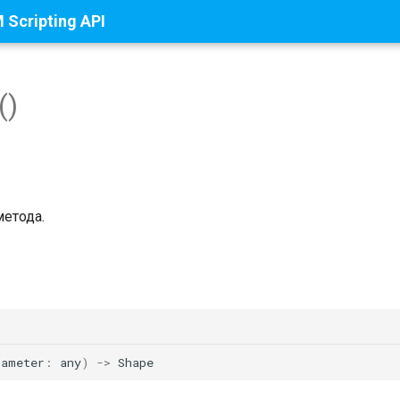
Scripting API
()
метода.
rameter
:
any
)
->
Shape