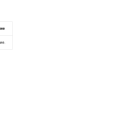
ние
ие.