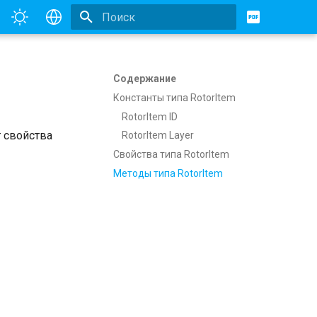
Инициализация поиска
English
Русский
Содержание
Константы типа RotorItem
RotorItem ID
 свойства
RotorItem Layer
Свойства типа RotorItem
Методы типа RotorItem