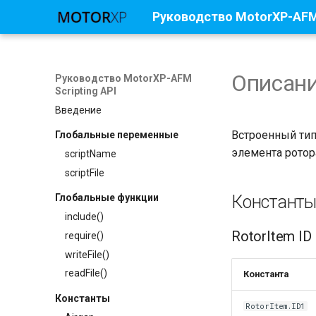
Руководство MotorXP-AFM 
Описани
Руководство MotorXP-AFM
Scripting API
Введение
Встроенный ти
Глобальные переменные
элемента ротор
scriptName
scriptFile
Константы
Глобальные функции
include()
RotorItem ID
require()
writeFile()
readFile()
Константа
Константы
RotorItem.ID1