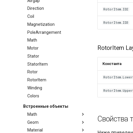
Airgap
Direction
RotorItem.ID2
Coil
RotorItem.ID3
Magnetization
PoleArrangement
Math
RotorItem La
Motor
Stator
Константа
StatorItem
Rotor
RotorItem.Lowe
RotorItem
Winding
RotorItem.Uppe
Colors
Встроенные объекты
Math
Свойства 
Geom
Методы
Material
Методы
Math.isEpsilon()
Ниже приведен