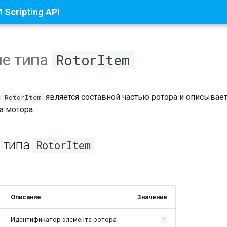
Scripting API
е типа
RotorItem
п
является составной частью ротора и описывает
RotorItem
а мотора.
 типа
RotorItem
Описание
Значение
Идентификатор элемента ротора
1