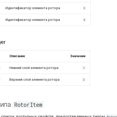
Идентификатор элемента ротора
2
Идентификатор элемента ротора
3
yer
Описание
Значение
Нижний слой элемента ротора
r
1
Верхний слой элемента ротора
r
2
типа
RotorItem
 список доступных свойств, предоставляемых типом
Roto